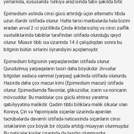
yerlərində, xüsusəndə Türkiyə ərazisində təbii şəkildə bitir.
Epimedium əslində cinsi gücü artırdığı üçün alternativ tibdə 
uzun illərdir istifadə olunur. Hətta tarixi mənbələrdə hələ bizim 
eradan əvvəl 2-ci yüzillikdə Çində iktidarsızlıq və cinsi zəiflik 
xəstəliklərində təbiblər tərəfindən istifadə olunduğu qeyd 
olunur. Müasir tibb isə üzərində 14 il çalışdıqdan sonra bu 
bitginin bütün sirlərini öyrəndiyini açıqlamışdır.
Epimedium bitgisinin yarpaqlarından istifadə olunur. 
Qurudulmuş yarpaqaların təsiri daha böyükdür. Əvvəllər 
bitgidən sadəcə xammal (yarpaq) şəklində istifadə olunurdu. 
Hazırda daha çox macun kimi (Epimedium macun) istifadə 
olunur. Epimediumda flavonlar, glikozidlər, icarin və noricarin 
mövcuddur. Bu maddələr çox güclü ehtiras yaratma 
qabiliyyətinə malikdir. Qədim tibbi biliklərə malik ölkələr olan 
Koreya, Çin və Yaponiyada siçanlar üzərində aparılan 
təcrübələrdə davamlı istifadə nəticəsində siçanların cinsi 
istəklərinin çox böyük bir ölçüdə artdığı müəyyən olunmuşdur. 
Bu nəticələr kişilər üzərində də təsdiq olunmuşdur.