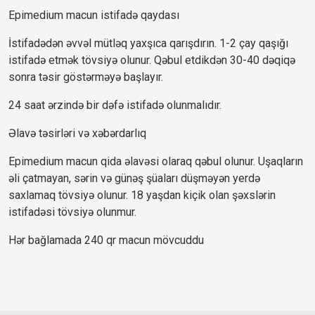
Epimedium macun istifadə qaydası
İstifadədən əvvəl mütləq yaxşıca qarışdırın. 1-2 çay qaşığı 
istifadə etmək tövsiyə olunur. Qəbul etdikdən 30-40 dəqiqə 
sonra təsir göstərməyə başlayır.
24 saat ərzində bir dəfə istifadə olunmalıdır.
Əlavə təsirləri və xəbərdarlıq
Epimedium macun qida əlavəsi olaraq qəbul olunur. Uşaqların 
əli çatmayan, sərin və günəş şüaları düşməyən yerdə 
saxlamaq tövsiyə olunur. 18 yaşdan kiçik olan şəxslərin 
istifadəsi tövsiyə olunmur.
Hər bağlamada 240 qr macun mövcuddu