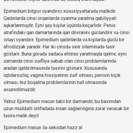
Epimedium bitgisi oyandırıcı xüsusiyyətlərədə malikdir. 
Qadınlarda cinsi orqanlarda oyanma yaratma qabiliyyəti 
aşkarlanmışdır. Eyni şey kişilər üçündə keçərlidir. Penis 
ətrafındakı qan damarlarında qan dövranını gücləndirir və cinsi 
istəyi oyandırır. Epimedium qadınlarda və kişilərdə güclü bir 
afrodizyak yaradır. Hər iki cinsdə sinir siteminədə təsir 
göstərir. Buna görədə sadəcə ehtiras yaratmaqla qalmır, eyni 
zamanda cinsi zəifliyə səbəb olan cinsi problemlərində 
aradan qaldırılmasında təsirini göstərir. Xüsusəndə 
iqtidarsızlıq, vagina hissiyatının zəif olması, penisin kiçik 
olması, tez boşalma problemlərinin həll olmasında 
əvəzedilməzdir.
Yalnız Epimedium macun təbii bir dərmandır, bu baxımdan 
uzun müddətli istifadədə insan sağlamlığına zərər verəcək bir 
təsirə malik deyil
Epimedium macun ilə seksdən həzz al