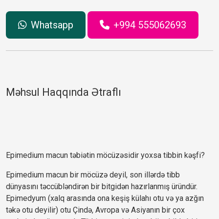
Whatsapp
+994 555062693
Məhsul Haqqında Ətraflı
Epimedium macun təbiətin möcüzəsidir yoxsa tibbin kəşfi?
Epimedium macun bir möcüzə deyil, son illərdə tibb 
dünyasını təccübləndirən bir bitgidən hazırlanmış üründür. 
Epimedyum (xalq arasında ona keşiş külahı otu və ya azğın 
təkə otu deyilir) otu Çində, Avropa və Asiyanın bir çox 